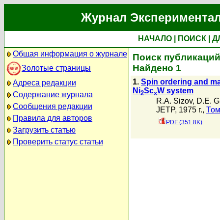
Журнал Экспериментал
НАЧАЛО
|
ПОИСК
|
Д
Общая информация о журнале
Поиск публикаций 
Найдено 1
Золотые страницы
1.
Spin ordering and mag
Адреса редакции
Ni
Sc
W system
2
x
Содержание журнала
R.A. Sizov
,
D.E. G
Сообщения редакции
JETP, 1975 г.,
Том
Правила для авторов
PDF (351.8K)
Загрузить статью
Проверить статус статьи