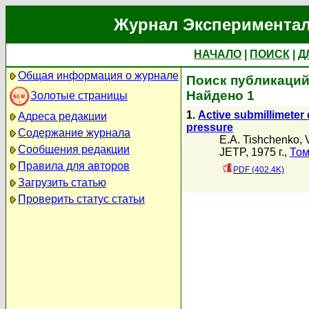
Журнал Экспериментал
НАЧАЛО
|
ПОИСК
|
Д
Общая информация о журнале
Поиск публикаций 
Найдено 1
Золотые страницы
1.
Active submillimeter
Адреса редакции
pressure
Содержание журнала
E.A. Tishchenko
,
Сообщения редакции
JETP, 1975 г.,
Том
Правила для авторов
PDF (402.4K)
Загрузить статью
Проверить статус статьи