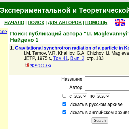
Экспериментальной и Теоретическо
НАЧАЛО
|
ПОИСК
|
ДЛЯ АВТОРОВ
|
ПОМОЩЬ
але
Поиск публикаций автора "I.I. Maglevannyi
Найдено 1
1.
Gravitational synchrotron radiation of a particle in 
I.M. Ternov
,
V.R. Khalilov
,
G.A. Chizhov
,
I.I. Maglev
JETP, 1975 г.,
Том 41
,
Вып. 2
, стр. 183
PDF (262.8K)
Название
Автор
с
по
Искать в русском архиве
Искать в английском архив