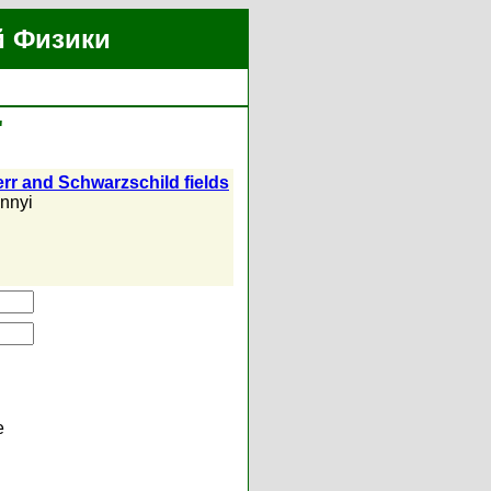
й Физики
"
Kerr and Schwarzschild fields
annyi
е