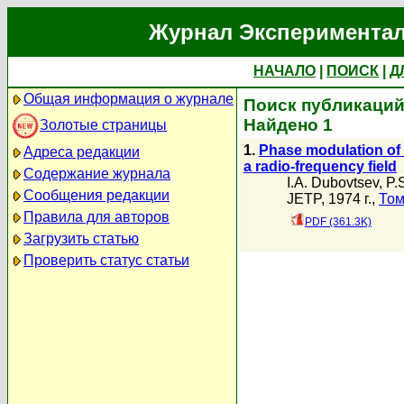
Журнал Экспериментал
НАЧАЛО
|
ПОИСК
|
Д
Общая информация о журнале
Поиск публикаций 
Найдено 1
Золотые страницы
1.
Phase modulation of 
Адреса редакции
a radio-frequency field
Содержание журнала
I.A. Dubovtsev
,
P.
Сообщения редакции
JETP, 1974 г.,
Том
Правила для авторов
PDF (361.3K)
Загрузить статью
Проверить статус статьи