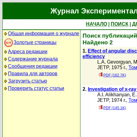
Журнал Экспериментал
НАЧАЛО
|
ПОИСК
|
Д
Общая информация о журнале
Поиск публикаций 
Найдено 2
Золотые страницы
1.
Effect of angular disc
Адреса редакции
efficiency
Содержание журнала
L.A. Gevorgyan
,
M
Сообщения редакции
JETP, 1975 г.,
Том
Правила для авторов
PDF (162.7K)
Загрузить статью
Проверить статус статьи
2.
Investigation of x-ray
A.I. Alikhanyan
,
E.
JETP, 1974 г.,
Том
PDF (145.1K)