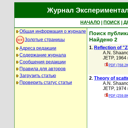
Журнал Экспериментал
НАЧАЛО
|
ПОИСК
|
Д
Общая информация о журнале
Поиск публик
Найдено 2
Золотые страницы
1.
Reflection of "
Адреса редакции
A.N. Shaan
Содержание журнала
JETP, 1964 г
Сообщения редакции
PDF (768.2K
Правила для авторов
Загрузить статью
2.
Theory of scatt
Проверить статус статьи
A.N. Shaan
JETP, 1974 г
PDF (259.8K