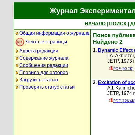
Журнал Экспериментал
НАЧАЛО
|
ПОИСК
|
Д
Общая информация о журнале
Поиск публикац
Найдено 2
Золотые страницы
1.
Dynamic Effect 
Адреса редакции
I.A. Akhiezer
Содержание журнала
JETP, 1973 г
Сообщения редакции
PDF (90.2K)
Правила для авторов
Загрузить статью
2.
Excitation of ac
Проверить статус статьи
A.I. Kalinich
JETP, 1974 г
PDF (126.4K