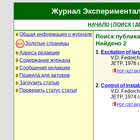
Журнал Экспериментал
НАЧАЛО
|
ПОИСК
|
Д
Общая информация о журнале
Поиск публика
Найдено 2
Золотые страницы
1.
Excitation of la
Адреса редакции
V.D. Fedorc
Содержание журнала
JETP, 1976 г
Сообщения редакции
PDF (427.6K)
Правила для авторов
Загрузить статью
2.
Control of insta
Проверить статус статьи
V.D. Fedorc
JETP, 1974 г
PDF (287.8K)