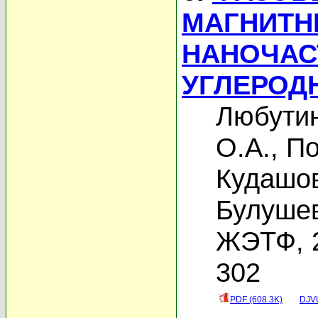
МАГНИТН
НАНОЧАС
УГЛЕРОД
Любутин
О.А.
,
По
Кудашов
Булушев
ЖЭТФ, 2
302
PDF (608.3K)
DJVU