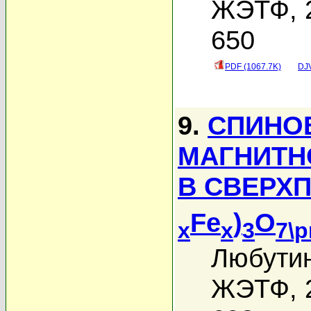
ЖЭТФ, 2
650
PDF (1067.7K)
DJV
9.
СПИНО
МАГНИТН
В СВЕРХ
Fe
)
O
x
x
3
7\p
Любутин
ЖЭТФ, 2