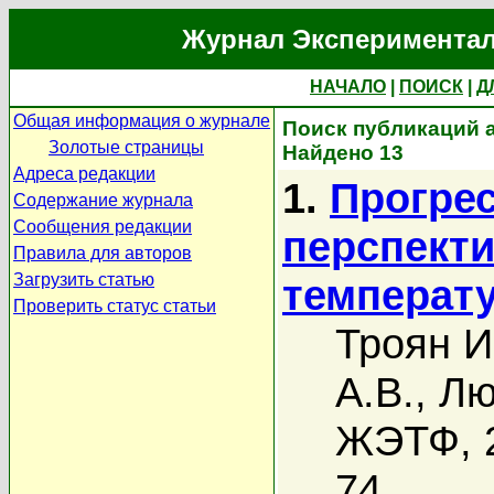
Журнал Экспериментал
НАЧАЛО
|
ПОИСК
|
Д
Общая информация о журнале
Поиск публикаций а
Золотые страницы
Найдено 13
Адреса редакции
1.
Прогрес
Содержание журнала
Сообщения редакции
перспект
Правила для авторов
Загрузить статью
температ
Проверить статус статьи
Троян И
А.В.
,
Лю
ЖЭТФ, 2
74