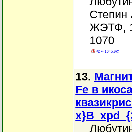
Любутин
Степин 
ЖЭТФ, 1
1070
PDF (1045.9K)
13.
Магни
Fe в икос
квазикрис
x}B_xpd_{
Любутин