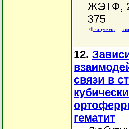
ЖЭТФ, 2
375
PDF (506.8K)
DJVU
12.
Завис
взаимодей
связи в с
кубически
ортоферр
гематит