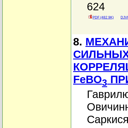
624
PDF (482.9K)
DJVU
8.
МЕХАН
СИЛЬНЫХ
КОРРЕЛЯ
FeBO
ПР
3
Гаврилю
Овичинн
Саркися