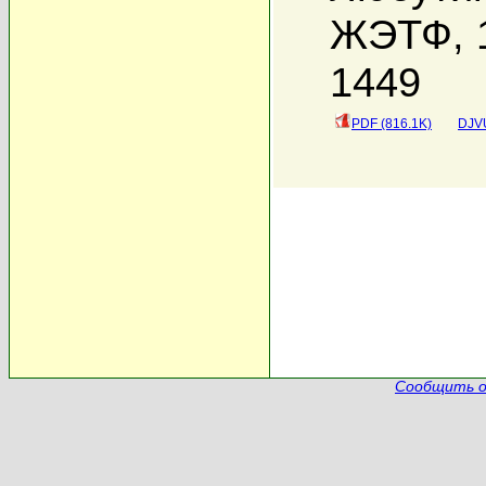
ЖЭТФ, 1
1449
PDF (816.1K)
DJVU
Сообщить о