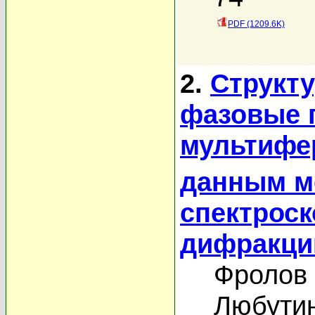
PDF (1209.6K)
2.
Структ
фазовые 
мультифе
данным м
спектроск
дифракци
Фролов 
Любутин