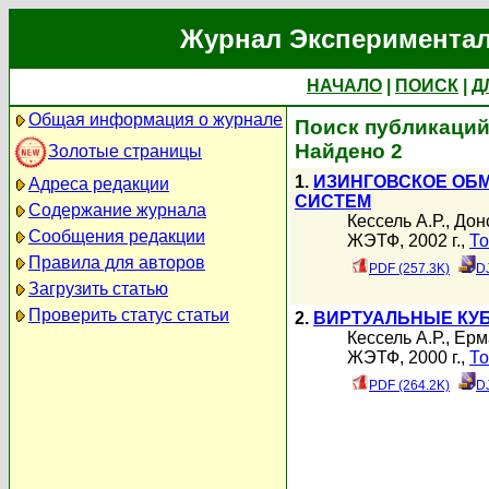
Журнал Экспериментал
НАЧАЛО
|
ПОИСК
|
Д
Общая информация о журнале
Поиск публикаций 
Найдено 2
Золотые страницы
1.
ИЗИНГОВСКОЕ ОБ
Адреса редакции
СИСТЕМ
Содержание журнала
Кессель А.Р.
,
Дон
Сообщения редакции
ЖЭТФ, 2002 г.,
То
Правила для авторов
PDF (257.3K)
D
Загрузить статью
Проверить статус статьи
2.
ВИРТУАЛЬНЫЕ КУ
Кессель А.Р.
,
Ерм
ЖЭТФ, 2000 г.,
То
PDF (264.2K)
D