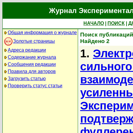
Журнал Экспериментал
НАЧАЛО
|
ПОИСК
|
Д
Общая информация о журнале
Поиск публикаций
Найдено 2
Золотые страницы
1.
Электр
Адреса редакции
Содержание журнала
сильного
Сообщения редакции
Правила для авторов
взаимоде
Загрузить статью
Проверить статус статьи
усиленны
Экспери
подтверж
фуллере