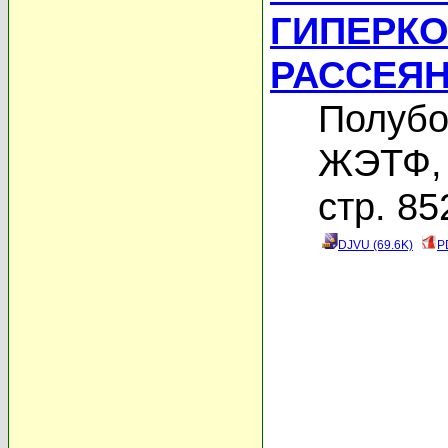
ГИПЕРК
РАССЕЯ
Полубо
ЖЭТФ, 
стр. 85
DJVU (69.6K)
P