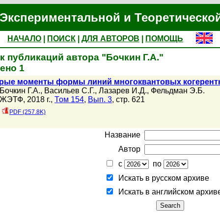
Экспериментальной и Теоретическо
НАЧАЛО
|
ПОИСК
|
ДЛЯ АВТОРОВ
|
ПОМОЩЬ
к публикаций автора "Бочкин Г.А."
ено 1
рые моменты формы линий многоквантовых когерент
Бочкин Г.А.
,
Васильев С.Г.
,
Лазарев И.Д.
,
Фельдман Э.Б.
ЖЭТФ, 2018 г.,
Том 154
,
Вып. 3
, стр. 621
PDF (257.8K)
Название
Автор
с
по
Искать в русском архиве
Искать в английском архив