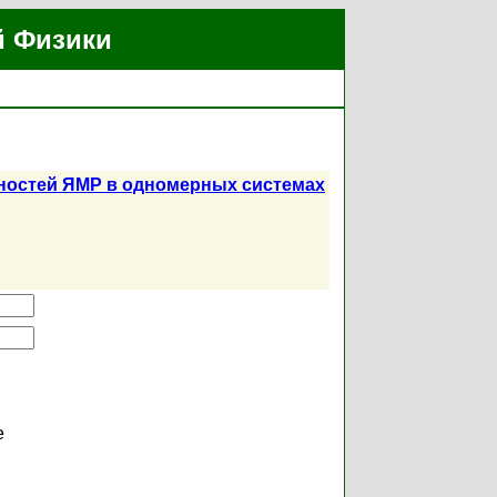
й Физики
ностей ЯМР в одномерных системах
е