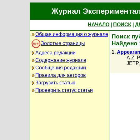
Журнал Экспериментал
НАЧАЛО
|
ПОИСК
|
Д
Общая информация о журнале
Поиск пуб
Найдено 
Золотые страницы
1.
Appearanc
Адреса редакции
A.Z. P
Содержание журнала
JETP,
Сообщения редакции
Правила для авторов
Загрузить статью
Проверить статус статьи