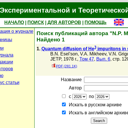
Экспериментальной и Теоретическо
НАЧАЛО
|
ПОИСК
|
ДЛЯ АВТОРОВ
|
ПОМОЩЬ
ция о журнале
Поиск публикаций автора "N.P. M
Найдено 1
аницы
3
ии
1.
Quantum diffusion of He
impuritons in 
B.N. Esel'son
,
V.A. Mikheev
,
V.N. Grig
урнала
JETP, 1978 г.,
Том 47
,
Вып. 6
, стр. 12
дакции
PDF (281.1K)
второв
ью
Название
ус статьи
Автор
с
по
Искать в русском архиве
Искать в английском архив