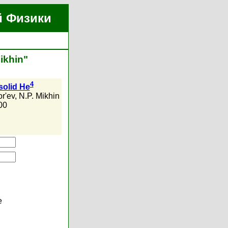
й Физики
ikhin"
4
solid He
or'ev
,
N.P. Mikhin
00
е