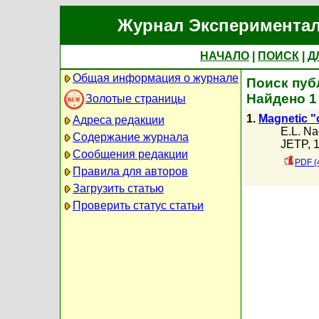
Журнал Экспериментал
НАЧАЛО
|
ПОИСК
|
Д
Общая информация о журнале
Поиск пуб
Найдено 1
Золотые страницы
1.
Magnetic "o
Адреса редакции
E.L. N
Содержание журнала
JETP, 1
Сообщения редакции
PDF (
Правила для авторов
Загрузить статью
Проверить статус статьи