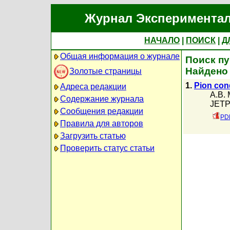
Журнал Экспериментал
НАЧАЛО
|
ПОИСК
|
Д
Общая информация о журнале
Поиск пу
Найдено
Золотые страницы
1.
Pion cond
Адреса редакции
A.B. 
Содержание журнала
JETP,
Сообщения редакции
PDF
Правила для авторов
Загрузить статью
Проверить статус статьи