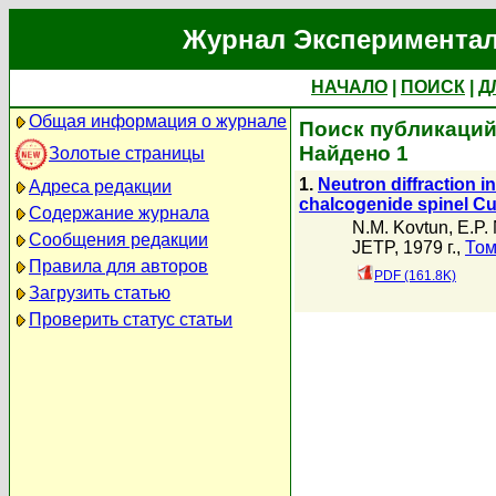
Журнал Экспериментал
НАЧАЛО
|
ПОИСК
|
Д
Общая информация о журнале
Поиск публикаций 
Найдено 1
Золотые страницы
1.
Neutron diffraction i
Адреса редакции
chalcogenide spinel C
Содержание журнала
N.M. Kovtun
,
E.P.
Сообщения редакции
JETP, 1979 г.,
Том
Правила для авторов
PDF (161.8K)
Загрузить статью
Проверить статус статьи