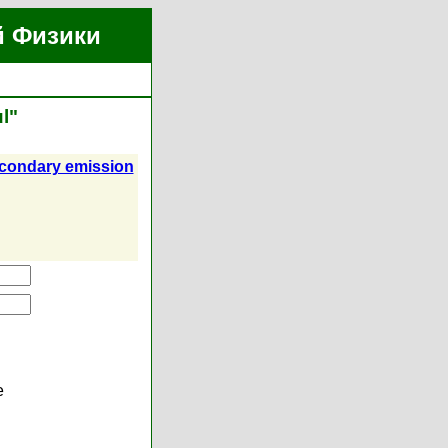
й Физики
l"
secondary emission
е