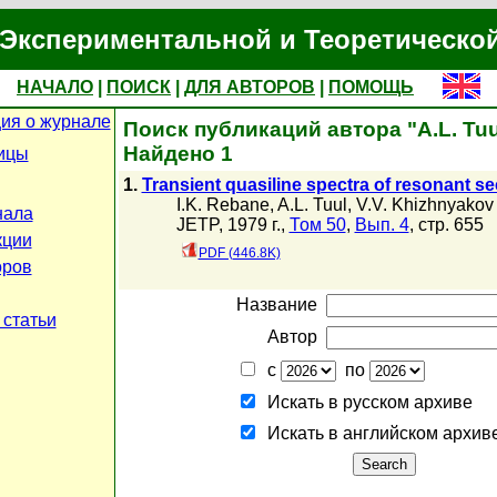
Экспериментальной и Теоретическо
НАЧАЛО
|
ПОИСК
|
ДЛЯ АВТОРОВ
|
ПОМОЩЬ
ия о журнале
Поиск публикаций автора "A.L. Tuu
Найдено 1
ицы
1.
Transient quasiline spectra of resonant 
I.K. Rebane
,
A.L. Tuul
,
V.V. Khizhnyakov
нала
JETP, 1979 г.,
Том 50
,
Вып. 4
, стр. 655
кции
PDF (446.8K)
оров
Название
 статьи
Автор
с
по
Искать в русском архиве
Искать в английском архив