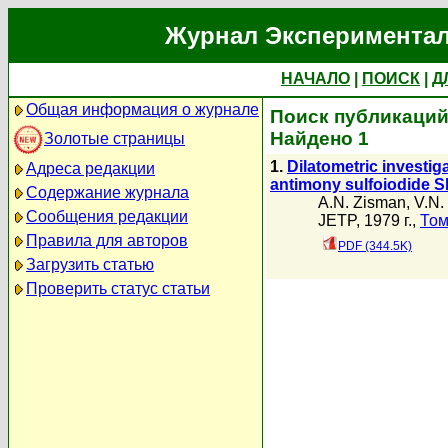
Журнал Экспериментал
НАЧАЛО
|
ПОИСК
|
Д
Общая информация о журнале
Поиск публикаций 
Найдено 1
Золотые страницы
1.
Dilatometric investiga
Адреса редакции
antimony sulfoiodide S
Содержание журнала
A.N. Zisman
,
V.N.
Сообщения редакции
JETP, 1979 г.,
Том
Правила для авторов
PDF (344.5K)
Загрузить статью
Проверить статус статьи