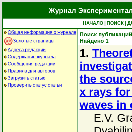
Журнал Экспериментал
НАЧАЛО
|
ПОИСК
|
Д
Общая информация о журнале
Поиск публикаций 
Найдено 1
Золотые страницы
1.
Theoret
Адреса редакции
Содержание журнала
investiga
Сообщения редакции
Правила для авторов
the sourc
Загрузить статью
Проверить статус статьи
x rays fo
waves in 
E.V. Gr
Dyabili