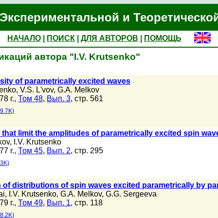
Экспериментальной и Теоретическо
НАЧАЛО
|
ПОИСК
|
ДЛЯ АВТОРОВ
|
ПОМОЩЬ
каций автора "I.V. Krutsenko"
sity of parametrically excited waves
senko
,
V.S. L'vov
,
G.A. Melkov
78 г.,
Том 48
,
Вып. 3
, стр. 561
9.7K)
hat limit the amplitudes of parametrically excited spin waves
kov
,
I.V. Krutsenko
77 г.,
Том 45
,
Вып. 2
, стр. 295
3K)
 of distributions of spin waves excited parametrically by par
ai
,
I.V. Krutsenko
,
G.A. Melkov
,
G.G. Sergeeva
79 г.,
Том 49
,
Вып. 1
, стр. 118
8.2K)