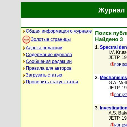
Журнал 
Общая информация о журнале
Поиск публи
Найдено 3
Золотые страницы
1.
Spectral den
Адреса редакции
I.V. Krut
Содержание журнала
JETP, 19
Сообщения редакции
PDF (53
Правила для авторов
Загрузить статью
2.
Mechanisms t
Проверить статус статьи
G.A. Mel
JETP, 19
PDF (27
3.
Investigation
A.S. Bak
JETP, 19
PDF (24