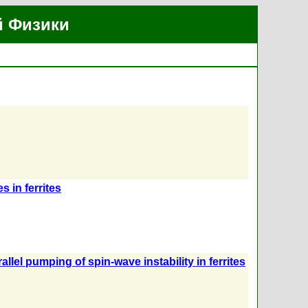
й Физики
 in ferrites
allel pumping of spin-wave instability in ferrites