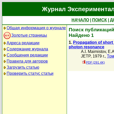
Журнал Экспериментал
НАЧАЛО
|
ПОИСК
|
Д
Общая информация о журнале
Поиск публикаций 
Найдено 1
Золотые страницы
1.
Propagation of short 
Адреса редакции
photon resonance
Содержание журнала
A.I. Maimistov
,
E.A
Сообщения редакции
JETP, 1979 г.,
Том
Правила для авторов
PDF (291.4K)
Загрузить статью
Проверить статус статьи