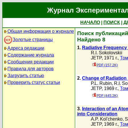
Журнал Экспериментал
НАЧАЛО
|
ПОИСК
|
Д
Общая информация о журнале
Поиск публикаций 
Найдено 8
Золотые страницы
1.
Radiative Frequency 
Адреса редакции
R.I. Sokolovskii
Содержание журнала
JETP, 1971 г.,
Том
Сообщения редакции
PDF (157.2K)
Правила для авторов
Загрузить статью
2.
Change of Radiation
Проверить статус статьи
P.L. Rubin
,
R.I. So
JETP, 1969 г.,
Том
PDF (445.2K)
3.
Interaction of an Ato
into Consideration
A.P. Kol'chenko
,
S
JETP, 1969 г.,
Том