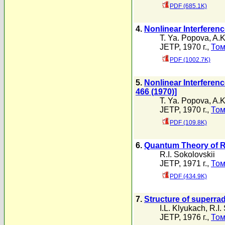
PDF (685.1K)
4.
Nonlinear Interferen
T. Ya. Popova
,
A.K
JETP, 1970 г.,
Том
PDF (1002.7K)
5.
Nonlinear Interferenc
466 (1970)]
T. Ya. Popova
,
A.K
JETP, 1970 г.,
Том
PDF (109.8K)
6.
Quantum Theory of R
R.I. Sokolovskii
JETP, 1971 г.,
Том
PDF (434.9K)
7.
Structure of superra
I.L. Klyukach
,
R.I.
JETP, 1976 г.,
Том