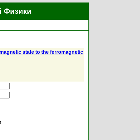
й Физики
amagnetic state to the ferromagnetic
е