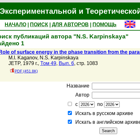
Экспериментальной и Теоретическо
НАЧАЛО
|
ПОИСК
|
ДЛЯ АВТОРОВ
|
ПОМОЩЬ
иск публикаций автора "N.S. Karpinskaya"
айдено 1
Role of surface energy in the phase transition from the par
M.I. Kaganov
,
N.S. Karpinskaya
JETP, 1979 г.,
Том 49
,
Вып. 6
, стр. 1083
PDF (451.8K)
Название
Автор
с
по
Искать в русском архиве
Искать в английском архив