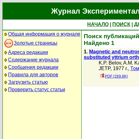
Журнал Экспериментал
НАЧАЛО
|
ПОИСК
|
Д
Общая информация о журнале
Поиск публикаций 
Найдено 1
Золотые страницы
1.
Magnetic and neutron-
Адреса редакции
substituted yttrium orth
Содержание журнала
K.P. Belov
,
A.M. K
Сообщения редакции
JETP, 1977 г.,
Том
Правила для авторов
PDF (269.8K)
Загрузить статью
Проверить статус статьи