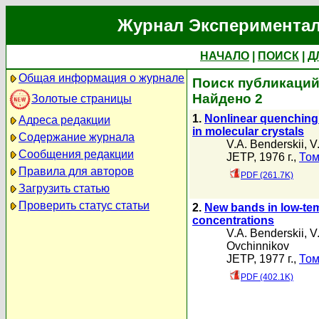
Журнал Экспериментал
НАЧАЛО
|
ПОИСК
|
Д
Общая информация о журнале
Поиск публикаций 
Найдено 2
Золотые страницы
1.
Nonlinear quenching o
Адреса редакции
in molecular crystals
Содержание журнала
V.A. Benderskii
,
V
Сообщения редакции
JETP, 1976 г.,
Том
Правила для авторов
PDF (261.7K)
Загрузить статью
Проверить статус статьи
2.
New bands in low-tem
concentrations
V.A. Benderskii
,
V
Ovchinnikov
JETP, 1977 г.,
Том
PDF (402.1K)