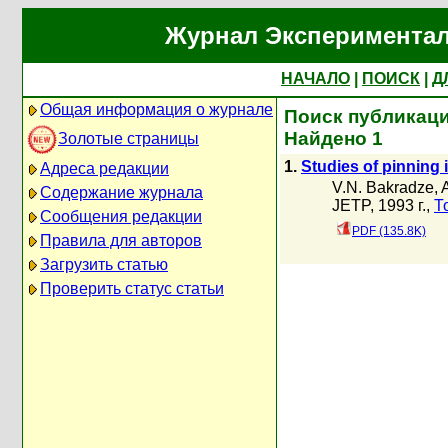
Журнал Экспериментал
НАЧАЛО
|
ПОИСК
|
Д
Общая информация о журнале
Поиск публикаций
Найдено 1
Золотые страницы
1.
Studies of pinning 
Адреса редакции
V.N. Bakradze
,
A
Содержание журнала
JETP, 1993 г.,
Т
Сообщения редакции
PDF (135.8K)
Правила для авторов
Загрузить статью
Проверить статус статьи