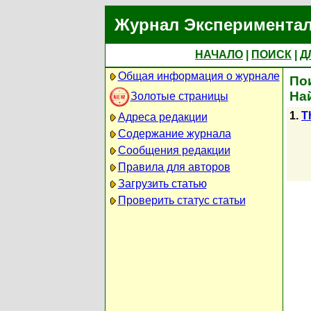
Журнал Экспериментал
НАЧАЛО
|
ПОИСК
|
Д
Общая информация о журнале
Пои
На
Золотые страницы
1.
T
Адреса редакции
Содержание журнала
Сообщения редакции
Правила для авторов
Загрузить статью
Проверить статус статьи