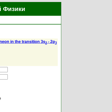
й Физики
on in the transition 3s
- 2p
2
3
е