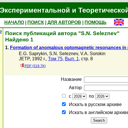
Экспериментальной и Теоретическо
НАЧАЛО
|
ПОИСК
|
ДЛЯ АВТОРОВ
|
ПОМОЩЬ
е
Поиск публикаций автора "S.N. Seleznev"
Найдено 1
1.
Formation of anomalous optomagnetic resonances in ne
E.G. Saprykin
,
S.N. Seleznev
,
V.A. Sorokin
JETP, 1992 г.,
Том 75
,
Вып. 1
, стр. 8
PDF (319.7K)
Название
Автор
с
по
Искать в русском архиве
Искать в английском архив