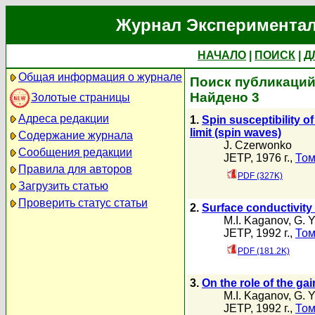
Журнал Экспериментал
НАЧАЛО
|
ПОИСК
|
Д
Общая информация о журнале
Поиск публикаций
Найдено 3
Золотые страницы
Адреса редакции
1.
Spin susceptibility o
limit (spin waves)
Содержание журнала
J. Czerwonko
Сообщения редакции
JETP, 1976 г.,
Том
Правила для авторов
PDF (327K)
Загрузить статью
Проверить статус статьи
2.
Surface conductivity 
M.I. Kaganov
,
G. Y
JETP, 1992 г.,
Том
PDF (181.2K)
3.
On the role of the gai
M.I. Kaganov
,
G. Y
JETP, 1992 г.,
Том