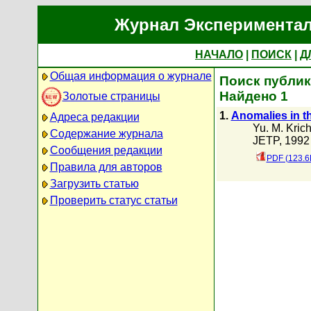
Журнал Экспериментал
НАЧАЛО
|
ПОИСК
|
Д
Общая информация о журнале
Поиск публик
Найдено 1
Золотые страницы
1.
Anomalies in the
Адреса редакции
Yu. M. Kric
Содержание журнала
JETP, 1992 
Сообщения редакции
PDF (123.6
Правила для авторов
Загрузить статью
Проверить статус статьи