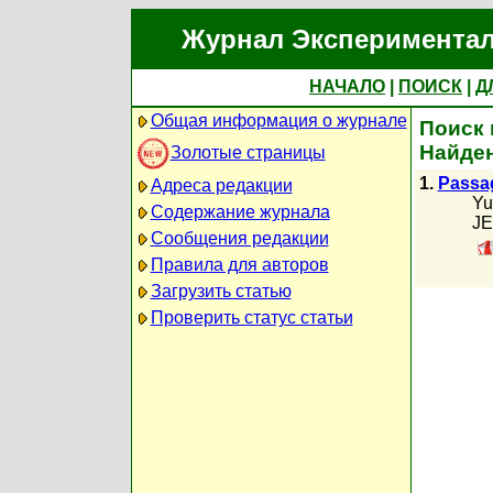
Журнал Экспериментал
НАЧАЛО
|
ПОИСК
|
Д
Общая информация о журнале
Поиск 
Найден
Золотые страницы
1.
Passag
Адреса редакции
Yu
Содержание журнала
JE
Сообщения редакции
Правила для авторов
Загрузить статью
Проверить статус статьи