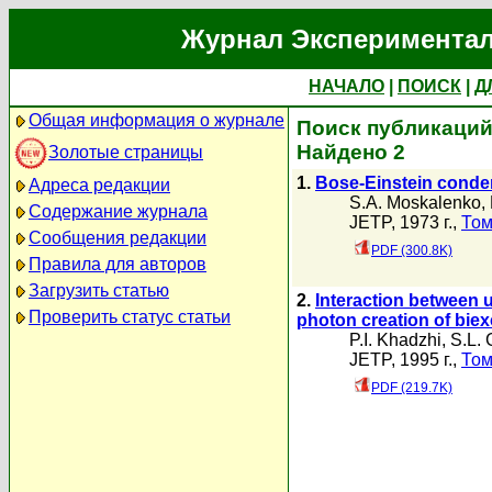
Журнал Экспериментал
НАЧАЛО
|
ПОИСК
|
Д
Общая информация о журнале
Поиск публикаций 
Найдено 2
Золотые страницы
1.
Bose-Einstein conden
Адреса редакции
S.A. Moskalenko
,
Содержание журнала
JETP, 1973 г.,
Том
Сообщения редакции
PDF (300.8K)
Правила для авторов
Загрузить статью
2.
Interaction between u
Проверить статус статьи
photon creation of biex
P.I. Khadzhi
,
S.L. 
JETP, 1995 г.,
Том
PDF (219.7K)