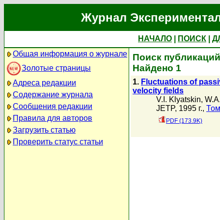
Журнал Экспериментал
НАЧАЛО
|
ПОИСК
|
Д
Общая информация о журнале
Поиск публикаций
Найдено 1
Золотые страницы
1.
Fluctuations of pass
Адреса редакции
velocity fields
Содержание журнала
V.I. Klyatskin
,
W.A
Сообщения редакции
JETP, 1995 г.,
Том
Правила для авторов
PDF (173.9K)
Загрузить статью
Проверить статус статьи