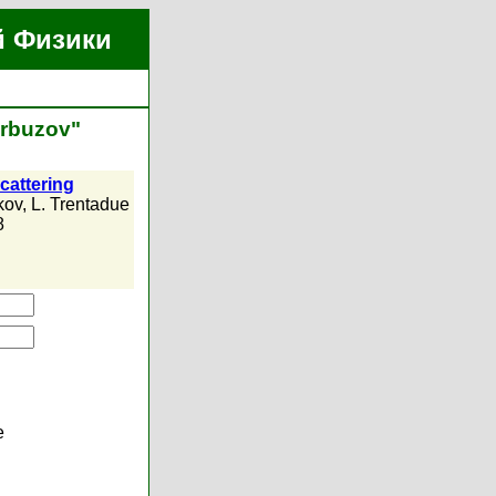
й Физики
Arbuzov"
cattering
kov
,
L. Trentadue
8
е