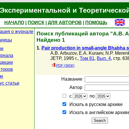
Экспериментальной и Теоретическо
НАЧАЛО
|
ПОИСК
|
ДЛЯ АВТОРОВ
|
ПОМОЩЬ
ция о журнале
Поиск публикаций автора "A.B. 
Найдено 1
аницы
1.
Pair production in small-angle Bhabha s
ии
A.B. Arbuzov
,
E.A. Kuraev
,
N.P. Meren
урнала
JETP, 1995 г.,
Том 81
,
Вып. 4
, стр. 63
акции
PDF (365K)
второв
ью
Название
ус статьи
Автор
с
по
Искать в русском архиве
Искать в английском архив