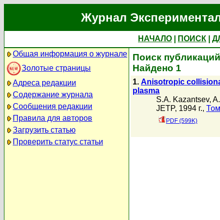
Журнал Экспериментал
НАЧАЛО
|
ПОИСК
|
Д
Общая информация о журнале
Поиск публикаций 
Найдено 1
Золотые страницы
1.
Anisotropic collision
Адреса редакции
plasma
Содержание журнала
S.A. Kazantsev
,
A.
Сообщения редакции
JETP, 1994 г.,
Том
Правила для авторов
PDF (599K)
Загрузить статью
Проверить статус статьи