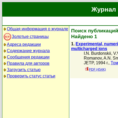
Журнал 
Общая информация о журнале
Поиск публикаций
Найдено 1
Золотые страницы
1.
Experimental, numeric
Адреса редакции
multicharged ions
Содержание журнала
I.N. Burdonskii
,
V.
Сообщения редакции
Romanov
,
A.N. S
JETP, 1994 г.,
Том
Правила для авторов
Загрузить статью
PDF (454K)
Проверить статус статьи