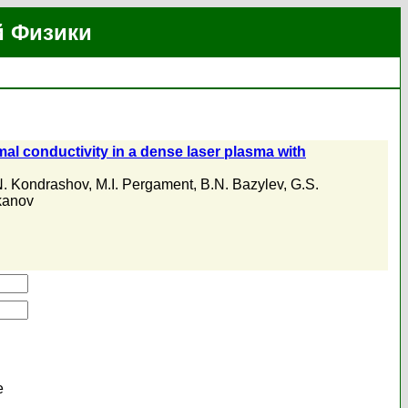
й Физики
rmal conductivity in a dense laser plasma with
N. Kondrashov
,
M.I. Pergament
,
B.N. Bazylev
,
G.S.
kanov
е