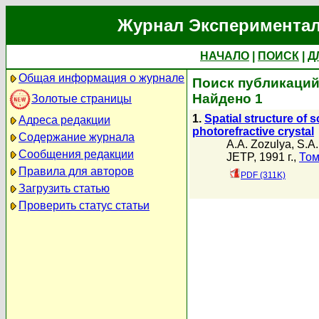
Журнал Экспериментал
НАЧАЛО
|
ПОИСК
|
Д
Общая информация о журнале
Поиск публикаций 
Найдено 1
Золотые страницы
1.
Spatial structure of s
Адреса редакции
photorefractive crystal
Содержание журнала
A.A. Zozulya
,
S.A.
Сообщения редакции
JETP, 1991 г.,
Том
Правила для авторов
PDF (311K)
Загрузить статью
Проверить статус статьи