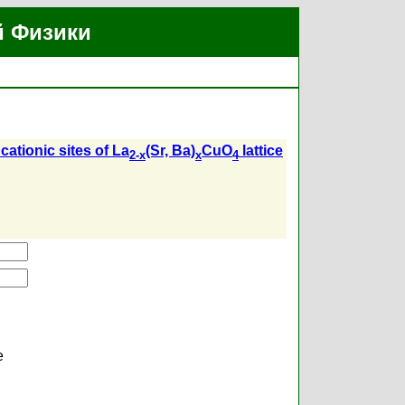
й Физики
cationic sites of La
(Sr, Ba)
CuO
lattice
2-x
x
4
е