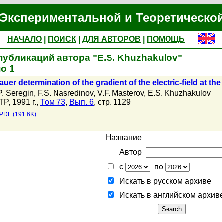
Экспериментальной и Теоретическо
НАЧАЛО
|
ПОИСК
|
ДЛЯ АВТОРОВ
|
ПОМОЩЬ
публикаций автора "E.S. Khuzhakulov"
о 1
er determination of the gradient of the electric-field at the 
P. Seregin
,
F.S. Nasredinov
,
V.F. Masterov
,
E.S. Khuzhakulov
TP, 1991 г.,
Том 73
,
Вып. 6
, стр. 1129
PDF (191.6K)
Название
Автор
с
по
Искать в русском архиве
Искать в английском архив