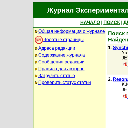
Журнал Экспериментал
НАЧАЛО
|
ПОИСК
|
Д
Общая информация о журнале
Поиск 
Найден
Золотые страницы
1.
Synchr
Адреса редакции
Yu.
Содержание журнала
JET
Сообщения редакции
Правила для авторов
Загрузить статью
2.
Resona
Проверить статус статьи
K.N
JET