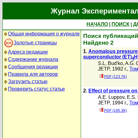
Журнал Экспериментал
НАЧАЛО
|
ПОИСК
|
Д
Общая информация о журнале
Поиск публикаций 
Найдено 2
Золотые страницы
1.
Anomalous pressure d
Адреса редакции
superconductor (ET)
H
4
Содержание журнала
S.L. Bud'ko
,
A.G. 
Сообщения редакции
JETP, 1992 г.,
Том
Правила для авторов
PDF (123.7K)
Загрузить статью
Проверить статус статьи
2.
Effect of pressure on
A.E. Luppov
,
E.S. 
JETP, 1994 г.,
Том
PDF (195.3K)