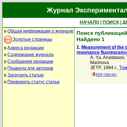
Журнал Экспериментал
НАЧАЛО
|
ПОИСК
|
Д
Общая информация о журнале
Поиск публикаций 
Найдено 1
Золотые страницы
1.
Measurement of the d
Адреса редакции
resonance fluorescenc
Содержание журнала
A. Ya. Anastasov
,
Сообщения редакции
Marinova
JETP, 1994 г.,
Том
Правила для авторов
Загрузить статью
PDF (269.5K)
Проверить статус статьи