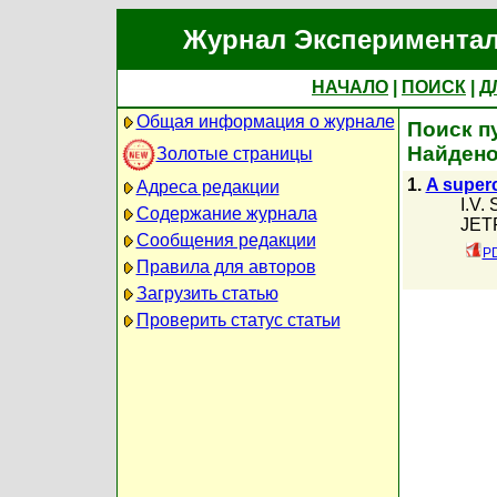
Журнал Экспериментал
НАЧАЛО
|
ПОИСК
|
Д
Общая информация о журнале
Поиск пу
Найдено
Золотые страницы
1.
A super
Адреса редакции
I.V.
Содержание журнала
JETP
Сообщения редакции
PD
Правила для авторов
Загрузить статью
Проверить статус статьи