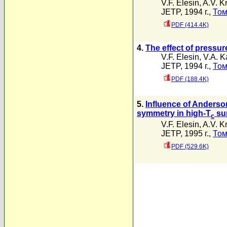
V.F. Elesin
,
A.V. K
JETP, 1994 г.,
Том
PDF (414.4K)
4.
The effect of pressu
V.F. Elesin
,
V.A. K
JETP, 1994 г.,
Том
PDF (188.4K)
5.
Influence of Anderso
symmetry in high-T
su
c
V.F. Elesin
,
A.V. K
JETP, 1995 г.,
Том
PDF (529.6K)