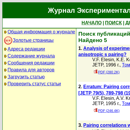
Журнал Экспериментал
НАЧАЛО
|
ПОИСК
|
Д
Общая информация о журнале
Поиск публикаций 
Найдено 5
Золотые страницы
1.
Analysis of experimen
Адреса редакции
anisotropic s pairing?
Содержание журнала
V.F. Elesin
,
K.E. K
Сообщения редакции
JETP, 1996 г.,
Том
Правила для авторов
PDF (280.2K)
Загрузить статью
Проверить статус статьи
2.
Erratum: Pairing corr
[JETP 79(5), 789-798 (1
V.F. Elesin
,
A.V. K
JETP, 1995 г.,
Том
PDF (246.4K)
3.
Pairing correlations w