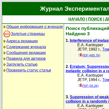
Журнал Экспериментал
НАЧАЛО
|
ПОИСК
|
Д
Общая информация о журнале
Поиск публикаций 
Найдено 3
Золотые страницы
1.
Interference of inelas
Адреса редакции
E.A. Kantsyper
Содержание журнала
JETP, 1992 г.,
Том
Сообщения редакции
PDF (495.7K)
Правила для авторов
Загрузить статью
2.
Erratum: Suppression 
Проверить статус статьи
inelastic collision in
E.A. Kantsyper
JETP, 1994 г.,
Том
PDF (26.2K)
3.
Suppression of weak l
collision in a random
E.A. Kantsyper