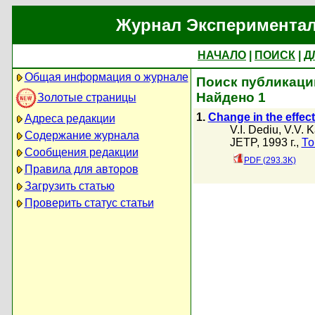
Журнал Экспериментал
НАЧАЛО
|
ПОИСК
|
Д
Общая информация о журнале
Поиск публикаций
Найдено 1
Золотые страницы
1.
Change in the effect
Адреса редакции
V.I. Dediu
,
V.V. 
Содержание журнала
JETP, 1993 г.,
То
Сообщения редакции
PDF (293.3K)
Правила для авторов
Загрузить статью
Проверить статус статьи