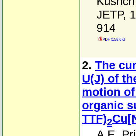
Kushch
JETP, 1
914
PDF (158.6K)
2.
The cu
U(J) of th
motion of
organic s
TTF)
Cu[
2
A.E. P