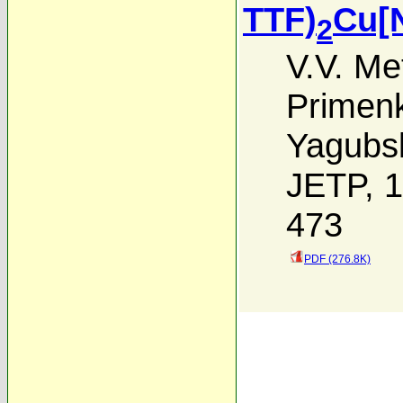
TTF)
Cu[
2
V.V. Me
Primen
Yagubsk
JETP, 1
473
PDF (276.8K)