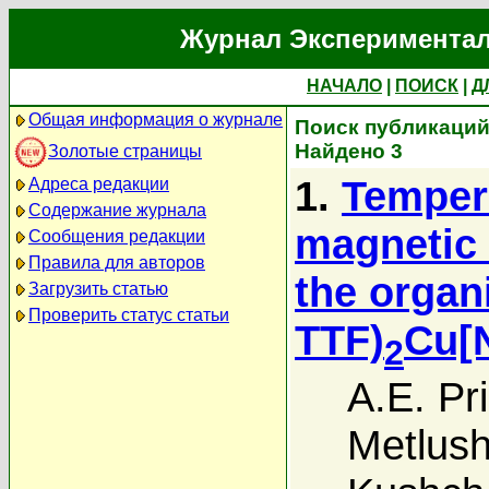
Журнал Экспериментал
НАЧАЛО
|
ПОИСК
|
Д
Общая информация о журнале
Поиск публикаций 
Найдено 3
Золотые страницы
1.
Temper
Адреса редакции
Содержание журнала
magnetic 
Сообщения редакции
Правила для авторов
the organ
Загрузить статью
Проверить статус статьи
TTF)
Cu[
2
A.E. P
Metlus