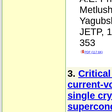
Metlus
Yagubsk
JETP, 1
353
PDF (117.6K)
3.
Critica
current-vo
single cry
supercon