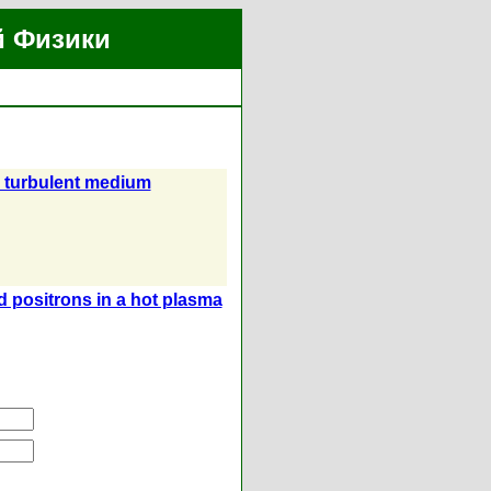
й Физики
ic turbulent medium
d positrons in a hot plasma