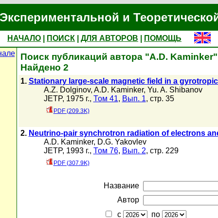
Экспериментальной и Теоретическо
НАЧАЛО
|
ПОИСК
|
ДЛЯ АВТОРОВ
|
ПОМОЩЬ
нале
Поиск публикаций автора "A.D. Kaminker"
Найдено 2
1.
Stationary large-scale magnetic field in a gyrotrop
A.Z. Dolginov
,
A.D. Kaminker
,
Yu. A. Shibanov
JETP, 1975 г.,
Том 41
,
Вып. 1
, стр. 35
PDF (209.3K)
2.
Neutrino-pair synchrotron radiation of electrons an
A.D. Kaminker
,
D.G. Yakovlev
JETP, 1993 г.,
Том 76
,
Вып. 2
, стр. 229
PDF (307.9K)
Название
Автор
с
по