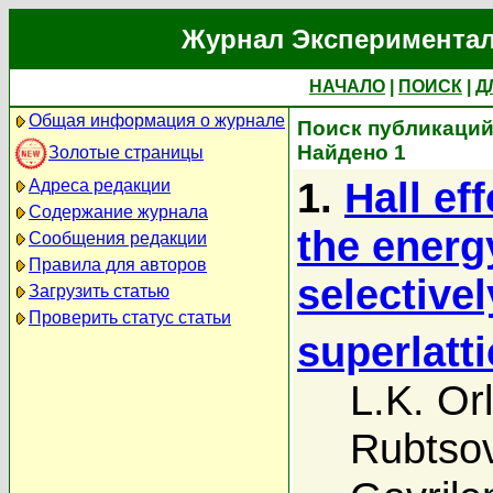
Журнал Экспериментал
НАЧАЛО
|
ПОИСК
|
Д
Общая информация о журнале
Поиск публикаций 
Найдено 1
Золотые страницы
1.
Hall ef
Адреса редакции
Содержание журнала
the energ
Сообщения редакции
Правила для авторов
selective
Загрузить статью
Проверить статус статьи
superlatt
L.K. Or
Rubtso