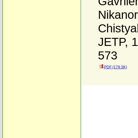
Gavrile
Nikanor
Chistya
JETP, 1
573
PDF (179.3K)