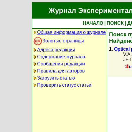
Журнал Экспериментал
НАЧАЛО
|
ПОИСК
|
Д
Общая информация о журнале
Поиск п
Найдено
Золотые страницы
1.
Optical 
Адреса редакции
V.A.
Содержание журнала
JETP
Сообщения редакции
P
Правила для авторов
Загрузить статью
Проверить статус статьи